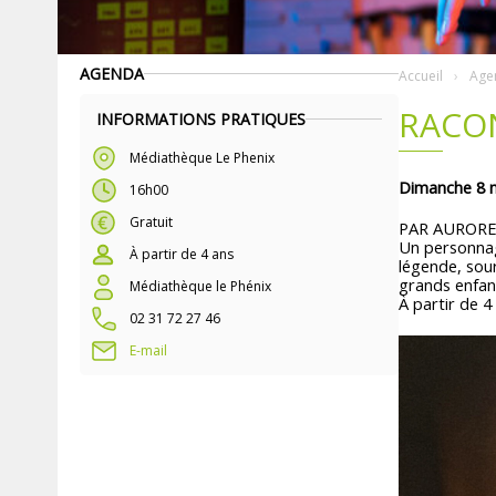
AGENDA
Accueil
Age
RACON
INFORMATIONS PRATIQUES
Médiathèque Le Phenix
Dimanche 8 
16h00
Gratuit
PAR AURORE
Un personnag
À partir de 4 ans
légende, sour
grands enfant
Médiathèque le Phénix
À partir de 4
02 31 72 27 46
E-mail