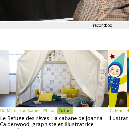
racontbox
Du Mardi 4 au Samedi 29 août
Culture
Du Mardi 4
Le Refuge des rêves : la cabane de Joanna
Illustra
Calderwood, graphiste et illustratrice