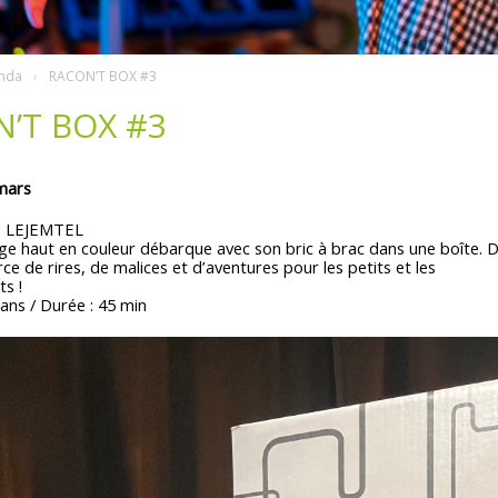
nda
RACON’T BOX #3
’T BOX #3
mars
 LEJEMTEL
e haut en couleur débarque avec son bric à brac dans une boîte. De
ce de rires, de malices et d’aventures pour les petits et les
s !
 ans / Durée : 45 min