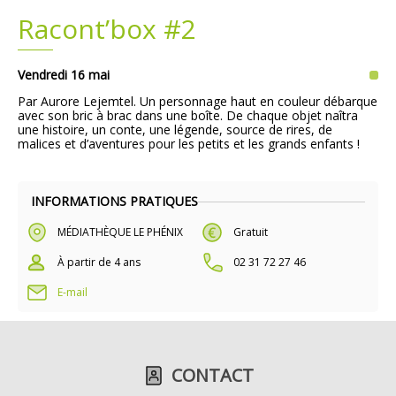
Racont’box #2
Plans
Grands projets
Vendredi 16 mai
Demandes légales
Par Aurore Lejemtel. Un personnage haut en couleur débarque
avec son bric à brac dans une boîte. De chaque objet naîtra
Emploi
une histoire, un conte, une légende, source de rires, de
malices et d’aventures pour les petits et les grands enfants !
Marchés publics
INFORMATIONS PRATIQUES
MÉDIATHÈQUE LE PHÉNIX
Gratuit
À partir de 4 ans
02 31 72 27 46
E-mail
CONTACT