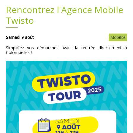
Rencontrez l'Agence Mobile
Plans
Grands projets
Twisto
Demandes légales
Samedi 9 août
Mobilité
Emploi
Simplifiez vos démarches avant la rentrée directement à
Colombelles !
Marchés publics