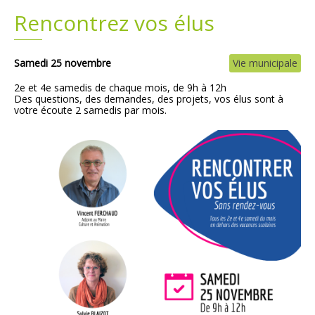
Rencontrez vos élus
Plans
Grands projets
Demandes légales
Samedi 25 novembre
Vie municipale
2e et 4e samedis de chaque mois, de 9h à 12h
Emploi
Des questions, des demandes, des projets, vos élus sont à
votre écoute 2 samedis par mois.
Marchés publics