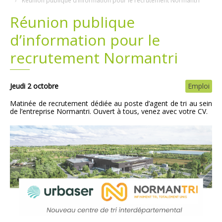
Réunion publique d’information pour le recrutement Normantri
Réunion publique
Plans
Grands projets
d’information pour le
Demandes légales
recrutement Normantri
Emploi
Jeudi 2 octobre
Emploi
Marchés publics
Matinée de recrutement dédiée au poste d’agent de tri au sein
de l’entreprise Normantri. Ouvert à tous, venez avec votre CV.