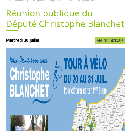
Réunion publique du Député Christophe Blanchet
Réunion publique du
Plans
Grands projets
Député Christophe Blanchet
Demandes légales
Emploi
Mercredi 30 juillet
Vie municipale
Marchés publics