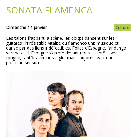
SONATA FLAMENCA
Plans
Grands projets
Demandes légales
Dimanche 14 janvier
Culture
Les talons frappent la scène, les doigts dansent sur les
Emploi
guitares : l’irrésistible vitalité du flamenco unit musique et
danse par des liens indéfectibles. Folies d’Espagne, fandango,
serenata… L’Espagne s’anime devant nous − tantôt avec
Marchés publics
fougue, tantôt avec nostalgie, mais toujours avec une
poétique sensualité.