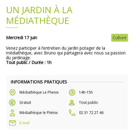
UN JARDIN À LA
Plans
Grands projets
MÉDIATHÈQUE
Demandes légales
Mercredi 17 juin
Culture
Emploi
Venez participer à l’entretien du jardin potager de la
médiathèque, avec Bruno qui partagera avec nous sa passion
Marchés publics
du jardinage.
Tout public / Durée : 1h
INFORMATIONS PRATIQUES
Médiathèque Le Phenix
14h-15h
Gratuit
Tout public
Médiathèque le Phénix
02 31 72 27 46
E-mail