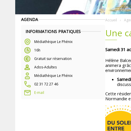
AGENDA
Accueil
Age
Une ca
INFORMATIONS PRATIQUES
Médiathèque Le Phénix
Samedi 31 a
16h
Gratuit sur réservation
Hélène Balcer
animera grâc
Ados-Adultes
environnemen
Médiathèque Le Phénix
Samedi
discuss
02 31 72 27 46
E-mail
Cette résiden
Normandie et