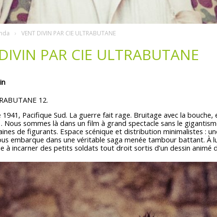
nda
VENT DIVIN PAR CIE ULTRABUTANE
DIVIN PAR CIE ULTRABUTANE
in
TRABUTANE 12.
941, Pacifique Sud. La guerre fait rage. Bruitage avec la bouche, e
… Nous sommes là dans un film à grand spectacle sans le gigantism
aines de figurants. Espace scénique et distribution minimalistes : 
us embarque dans une véritable saga menée tambour battant. À lui t
e à incarner des petits soldats tout droit sortis d’un dessin animé 