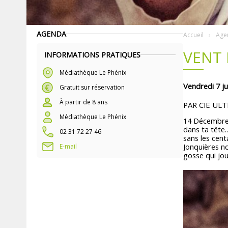
AGENDA
Accueil
Age
VENT 
INFORMATIONS PRATIQUES
Médiathèque Le Phénix
Vendredi 7 ju
Gratuit sur réservation
À partir de 8 ans
PAR CIE UL
Médiathèque Le Phénix
14 Décembre 1
dans ta tête
02 31 72 27 46
sans les cent
Jonquières no
E-mail
gosse qui jou