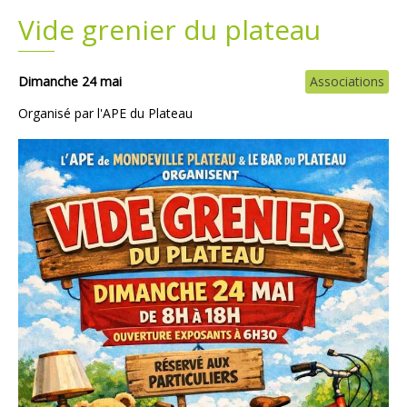
Vide grenier du plateau
Plans
Grands projets
Demandes légales
Dimanche 24 mai
Associations
Organisé par l'APE du Plateau
Emploi
Marchés publics