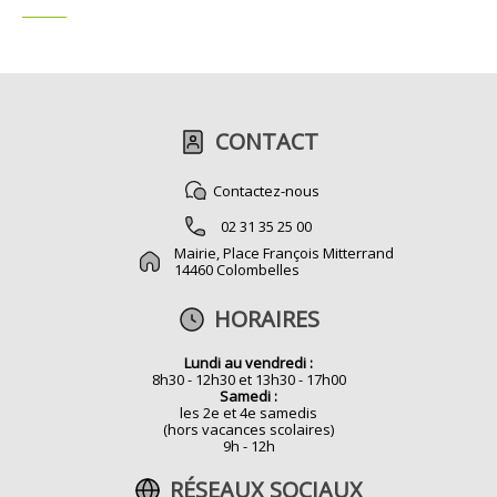
Plans
Grands projets
Demandes légales
CONTACT
Emploi
Contactez-nous
Marchés publics
02 31 35 25 00
Mairie, Place François Mitterrand
14460 Colombelles
HORAIRES
Lundi au vendredi :
8h30 - 12h30 et 13h30 - 17h00
Samedi :
les 2e et 4e samedis
(hors vacances scolaires)
9h - 12h
RÉSEAUX SOCIAUX