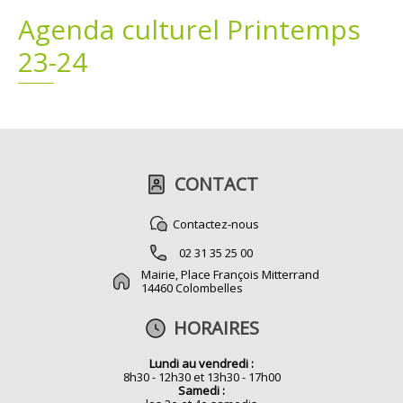
Agenda culturel Printemps
Plans
Grands projets
23-24
Demandes légales
Emploi
Marchés publics
CONTACT
Contactez-nous
02 31 35 25 00
Mairie, Place François Mitterrand
14460 Colombelles
HORAIRES
Lundi au vendredi :
8h30 - 12h30 et 13h30 - 17h00
Samedi :