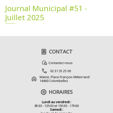
Journal Municipal #51 -
Plans
Grands projets
Juillet 2025
Demandes légales
Emploi
Marchés publics
CONTACT
Contactez-nous
02 31 35 25 00
Mairie, Place François Mitterrand
14460 Colombelles
HORAIRES
Lundi au vendredi :
8h30 - 12h30 et 13h30 - 17h00
Samedi :