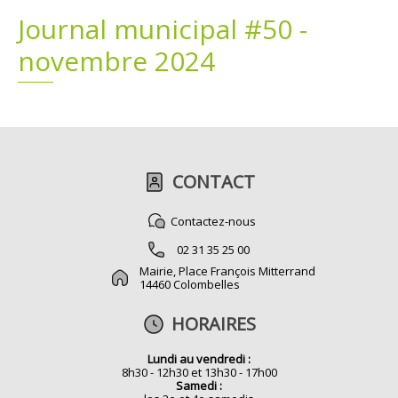
Journal municipal #50 -
Plans
Grands projets
novembre 2024
Demandes légales
Emploi
Marchés publics
CONTACT
Contactez-nous
02 31 35 25 00
Mairie, Place François Mitterrand
14460 Colombelles
HORAIRES
Lundi au vendredi :
8h30 - 12h30 et 13h30 - 17h00
Samedi :