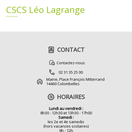
CSCS Léo Lagrange
Plans
Grands projets
Demandes légales
Emploi
CONTACT
Marchés publics
Contactez-nous
02 31 35 25 00
Mairie, Place François Mitterrand
14460 Colombelles
HORAIRES
Lundi au vendredi :
8h30 - 12h30 et 13h30 - 17h00
Samedi :
les 2e et 4e samedis
(hors vacances scolaires)
9h - 12h