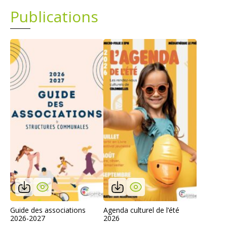
Publications
Plans
Grands projets
Demandes légales
Emploi
Marchés publics
Guide des associations
Agenda culturel de l’été
2026-2027
2026