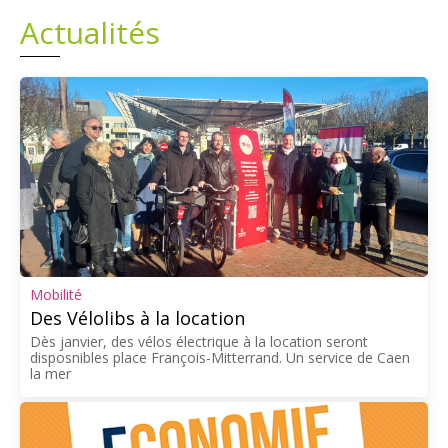
Actualités
Plans
Grands projets
Demandes légales
Emploi
Marchés publics
Mobilité
Des Vélolibs à la location
Dès janvier, des vélos électrique à la location seront
disposnibles place François-Mitterrand. Un service de Caen
la mer