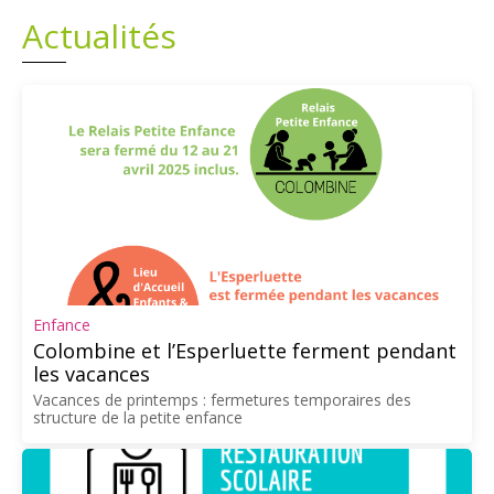
Actualités
Plans
Grands projets
Demandes légales
Emploi
Marchés publics
Enfance
Colombine et l’Esperluette ferment pendant
les vacances
Vacances de printemps : fermetures temporaires des
structure de la petite enfance