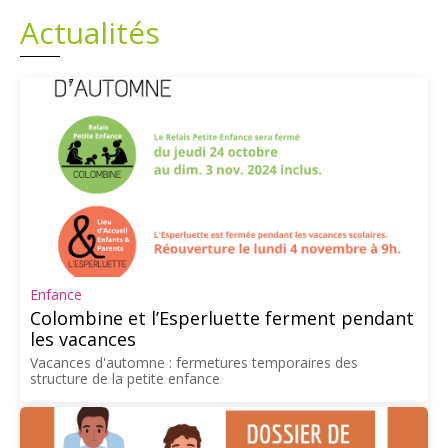
Actualités
Plans
Grands projets
Demandes légales
Emploi
Marchés publics
Enfance
Colombine et l’Esperluette ferment pendant
les vacances
Vacances d'automne : fermetures temporaires des
structure de la petite enfance