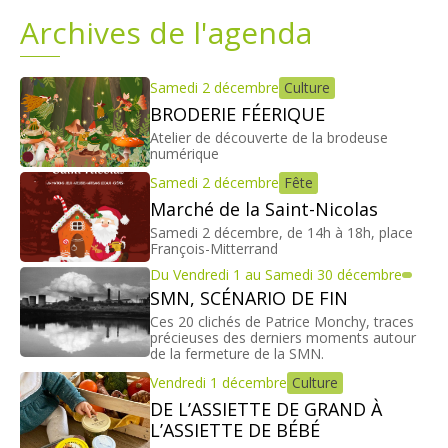
Archives de l'agenda
Plans
Grands projets
Demandes légales
Samedi 2 décembre
Culture
BRODERIE FÉERIQUE
Emploi
Atelier de découverte de la brodeuse
numérique
Samedi 2 décembre
Fête
Marchés publics
Marché de la Saint-Nicolas
Samedi 2 décembre, de 14h à 18h, place
François-Mitterrand
Du Vendredi 1 au Samedi 30 décembre
SMN, SCÉNARIO DE FIN
Ces 20 clichés de Patrice Monchy, traces
précieuses des derniers moments autour
de la fermeture de la SMN.
Vendredi 1 décembre
Culture
DE L’ASSIETTE DE GRAND À
L’ASSIETTE DE BÉBÉ