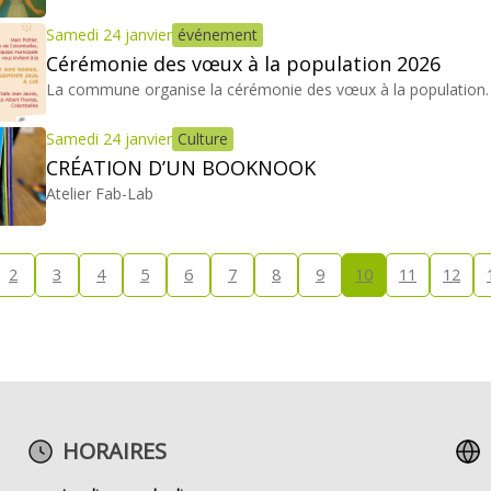
Samedi 24 janvier
événement
Cérémonie des vœux à la population 2026
La commune organise la cérémonie des vœux à la population. U
Samedi 24 janvier
Culture
CRÉATION D’UN BOOKNOOK
Atelier Fab-Lab
2
3
4
5
6
7
8
9
10
11
12
HORAIRES