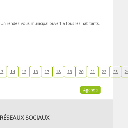
n rendez-vous municipal ouvert à tous les habitants.
13
14
15
16
17
18
19
20
21
22
23
2
Agenda
RÉSEAUX SOCIAUX