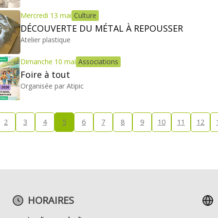
Mercredi 13 mai
Culture
DÉCOUVERTE DU MÉTAL À REPOUSSER
Atelier plastique
Dimanche 10 mai
Associations
Foire à tout
Organisée par Atipic
2
3
4
5
6
7
8
9
10
11
12
HORAIRES