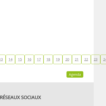
13
14
15
16
17
18
19
20
21
22
23
2
Agenda
RÉSEAUX SOCIAUX