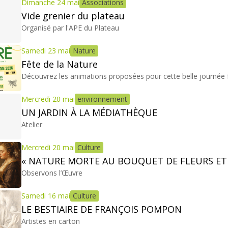
Dimanche 24 mai
Associations
Vide grenier du plateau
Organisé par l'APE du Plateau
Samedi 23 mai
Nature
Fête de la Nature
Découvrez les animations proposées pour cette belle journée f
Mercredi 20 mai
environnement
UN JARDIN À LA MÉDIATHÈQUE
Atelier
Mercredi 20 mai
Culture
« NATURE MORTE AU BOUQUET DE FLEURS ET
Observons l’Œuvre
Samedi 16 mai
Culture
LE BESTIAIRE DE FRANÇOIS POMPON
Artistes en carton