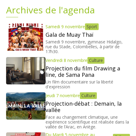
Archives de l'agenda
Plans
Grands projets
Demandes légales
Samedi 9 novembre
Sport
Gala de Muay Thaï
Emploi
Samedi 9 novembre, gymnase Hidalgo,
rue du Stade, Colombelles, à partir de
17h30.
Marchés publics
Vendredi 8 novembre
Culture
Projection du film Drawing a
line, de Sama Pana
Un film documentaire sur la liberté
d'expression
Jeudi 7 novembre
Culture
Projection-débat : Demain, la
vallée
Face au changement climatique, une
expérience scientifique est réalisée dans la
vallée de l’Arac, en Ariège.
Du Mardi 5 novembre au