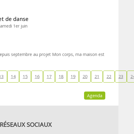
et de danse
amedi 1er juin
depuis septembre au projet Mon corps, ma maison est
13
14
15
16
17
18
19
20
21
22
23
2
Agenda
RÉSEAUX SOCIAUX