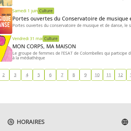
Samedi 1 juin
Culture
Portes ouvertes du Conservatoire de musique 
Portes ouvertes du conservatoire de musique et de danse, le s
Vendredi 31 mai
Culture
MON CORPS, MA MAISON
Le groupe de femmes de l’ESAT de Colombelles qui participe 
à la médiathèque
2
3
4
5
6
7
8
9
10
11
12
HORAIRES