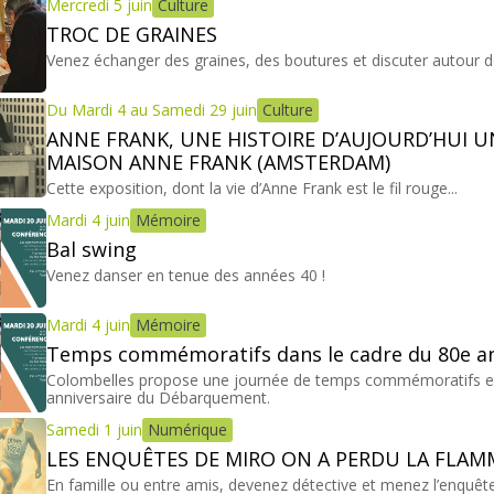
Mercredi 5 juin
Culture
TROC DE GRAINES
Venez échanger des graines, des boutures et discuter autour d
Du Mardi 4 au Samedi 29 juin
Culture
ANNE FRANK, UNE HISTOIRE D’AUJOURD’HUI U
MAISON ANNE FRANK (AMSTERDAM)
Cette exposition, dont la vie d’Anne Frank est le fil rouge...
Mardi 4 juin
Mémoire
Bal swing
Venez danser en tenue des années 40 !
Mardi 4 juin
Mémoire
Temps commémoratifs dans le cadre du 80e a
Colombelles propose une journée de temps commémoratifs et fe
anniversaire du Débarquement.
Samedi 1 juin
Numérique
LES ENQUÊTES DE MIRO ON A PERDU LA FLAMM
En famille ou entre amis, devenez détective et menez l’enquêt