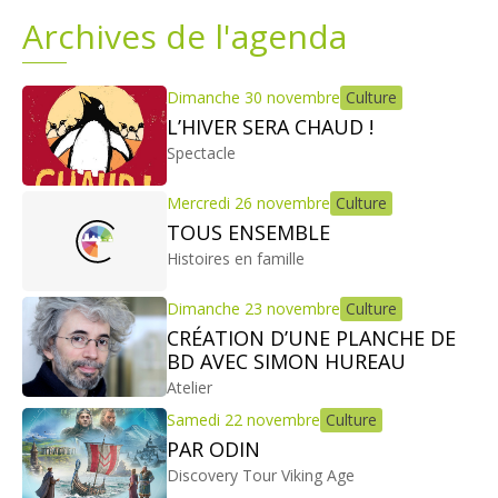
Archives de l'agenda
Plans
Grands projets
Demandes légales
Dimanche 30 novembre
Culture
L’HIVER SERA CHAUD !
Emploi
Spectacle
Mercredi 26 novembre
Culture
Marchés publics
TOUS ENSEMBLE
Histoires en famille
Dimanche 23 novembre
Culture
CRÉATION D’UNE PLANCHE DE
BD AVEC SIMON HUREAU
Atelier
Samedi 22 novembre
Culture
PAR ODIN
Discovery Tour Viking Age