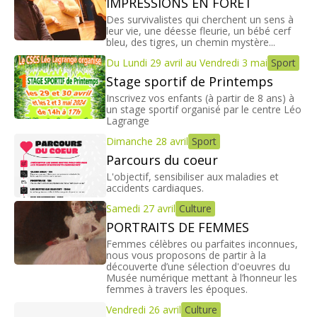
IMPRESSIONS EN FORÊT
Des survivalistes qui cherchent un sens à
leur vie, une déesse fleurie, un bébé cerf
bleu, des tigres, un chemin mystère...
Du Lundi 29 avril au Vendredi 3 mai
Sport
Stage sportif de Printemps
Inscrivez vos enfants (à partir de 8 ans) à
un stage sportif organisé par le centre Léo
Lagrange
Dimanche 28 avril
Sport
Parcours du coeur
L'objectif, sensibiliser aux maladies et
accidents cardiaques.
Samedi 27 avril
Culture
PORTRAITS DE FEMMES
Femmes célèbres ou parfaites inconnues,
nous vous proposons de partir à la
découverte d’une sélection d'oeuvres du
Musée numérique mettant à l’honneur les
femmes à travers les époques.
Vendredi 26 avril
Culture