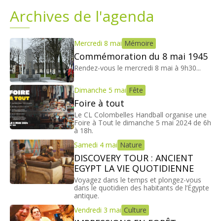
Archives de l'agenda
Plans
Grands projets
Demandes légales
Mercredi 8 mai
Mémoire
Commémoration du 8 mai 1945
Emploi
Rendez-vous le mercredi 8 mai à 9h30...
Dimanche 5 mai
Fête
Marchés publics
Foire à tout
Le CL Colombelles Handball organise une
Foire à Tout le dimanche 5 mai 2024 de 6h
à 18h.
Samedi 4 mai
Nature
DISCOVERY TOUR : ANCIENT
EGYPT LA VIE QUOTIDIENNE
Voyagez dans le temps et plongez-vous
dans le quotidien des habitants de l’Égypte
antique.
Vendredi 3 mai
Culture