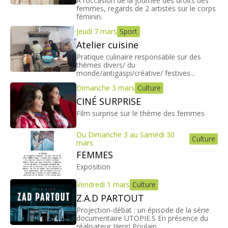
À l’occasion de la journée des droits des
femmes, regards de 2 artistes sur le corps
féminin.
Jeudi 7 mars
Sport
Atelier cuisine
Pratique culinaire responsable sur des
thèmes divers/ du
monde/antigaspi/créative/ festives...
Dimanche 3 mars
Culture
CINÉ SURPRISE
Film surprise sur le thème des femmes
Du Dimanche 3 au Samedi 30
Culture
mars
FEMMES
Exposition
Vendredi 1 mars
Culture
Z.A.D PARTOUT
Projection-débat : un épisode de la série
documentaire UTOPIE.S En présence du
réalisateur Henri Poulain