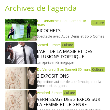
Archives de l'agenda
Plans
Grands projets
Du Dimanche 10 au Samedi 16
Demandes légales
Culture
mars
RICOCHETS
Emploi
Spectacle avec Aude Denis et Solo Gomez
Samedi 9 mars
Culture
Marchés publics
L’ART DE LA MAGIE ET DES
ILLUSIONS D’OPTIQUE
Un après-midi magique !
Du Vendredi 8 au Samedi 30 mars
Culture
2 EXPOSITIONS
Exposition autour de la thématique de la
femme et du genre
Vendredi 8 mars
Culture
VERNISSAGE DES 2 EXPOS SUR
LA FEMME ET LE GENRE